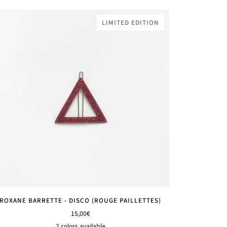
sauvage
nénuphar
Matcha
LIMITED EDITION
ROXANE BARRETTE - DISCO (ROUGE PAILLETTES)
15,00€
2 colors available