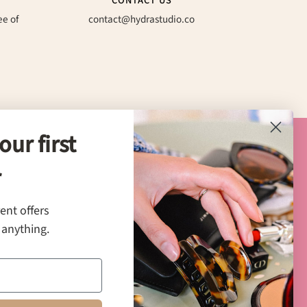
CONTACT US
ee of
contact@hydrastudio.co
our first
NEWSLETTER
r
New products, tutorials, current offers
rent offers
and 10% off your first order
 anything.
SIGN UP
sale