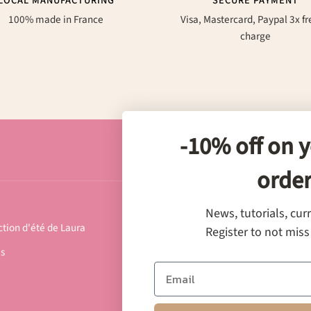
LOCAL MANUFACTURING
SECURE PAYMENT
100% made in France
Visa, Mastercard, Paypal 3x fr
charge
-10% off on y
HELP AND CONTACT
orde
Contact
News, tutorials, cur
ction d'été de Laura
Become a reseller
Register to not miss
us
Delivery and return
FAQ
General terms and conditions of 