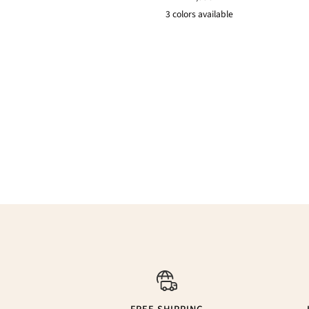
3 colors available
Rouge
Vert
Rose
sauvage
nénuphar
Matcha