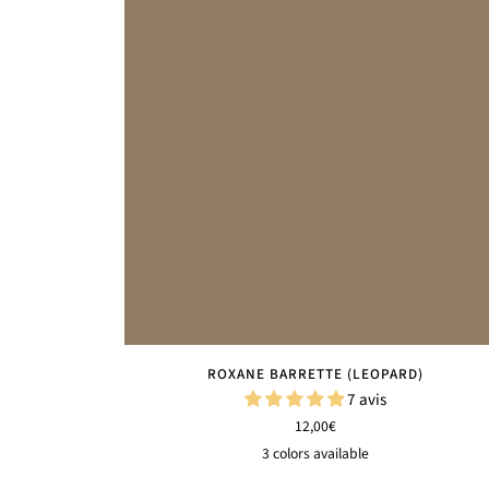
ROXANE BARRETTE (LEOPARD)
7 avis
12,00€
3 colors available
Léopard
Châtaigne
Carbone