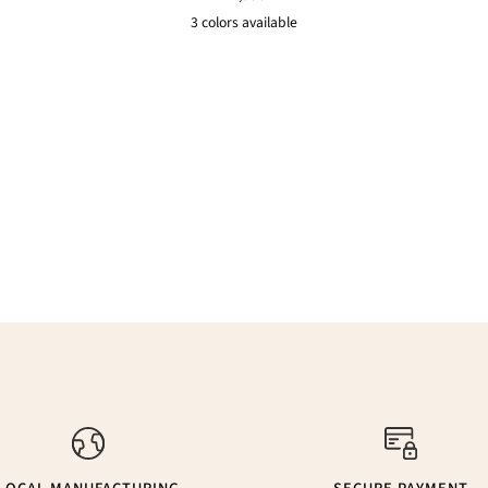
3 colors available
Rouge
Vert
Rose
sauvage
nénuphar
Matcha