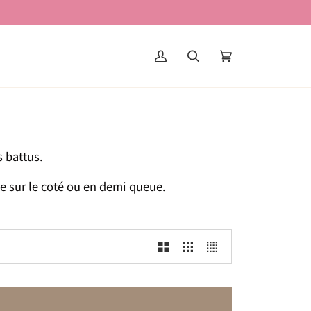
My
Search
Basket
(0)
account
s battus.
te sur le coté ou en demi queue.