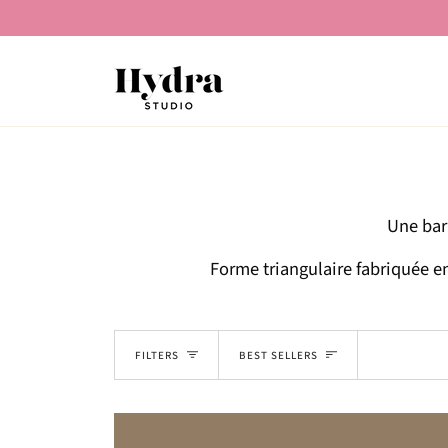
Skip
to
content
Une barr
Forme triangulaire fabriquée en
Sort
FILTERS
BEST SELLERS